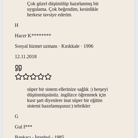
Çok güzel düşünülüp hazırlanmış bir
uygulama. Çok beğendim, kesinlikle
herkese tavsiye ederim
H
Hacer
K********
Sosyal hizmet uzmanı · Kırıkkale · 1996
12.11.2018
süper bir sistem ellerinize sağlık :) herşeyi
düşünmüşsünüz. ingilizce öğrenmek için
kusr şart diyenlere inat süper bir eğitim
sistemi hazırlamışsınız:) tebrikler
G
Gul
I***
Bankacı · İstanbul · 1985