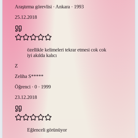
Araştırma görevlisi · Ankara · 1993
25.12.2018
özellikle kelimeleri tekrar etmesi cok cok
iyi akılda kalıcı
Z
Zeliha
S*****
Öğrenci · 0 · 1999
23.12.2018
Eğlenceli görünüyor