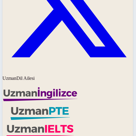
UzmanDil Ailesi