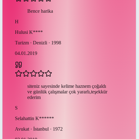
Bence harika
H
Hulusi
K****
Turizm · Denizli · 1998
04.01.2019
siteniz sayesinde kelime haznem çoğaldı
ve günlük çalışmalar çok yararlı,teşekkür
ederim
S
Selahattin
K******
Avukat · İstanbul · 1972