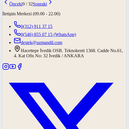
Önceki
9
/
32
Sonraki
İletişim Merkezi (09.00 - 22.00)
0(312) 911 37 15
0(546) 855 07 15
(WhatsApp)
destek@uzmandil.com
Hacettepe İvedik OSB. Teknokenti 1368. Cadde No.61,
4. Kat Ofis No: 32 İvedik / ANKARA