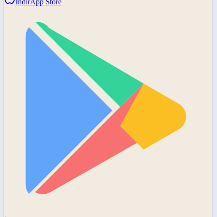
İndir
App Store