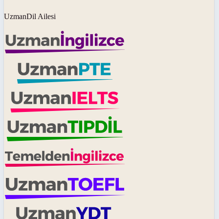
UzmanDil Ailesi