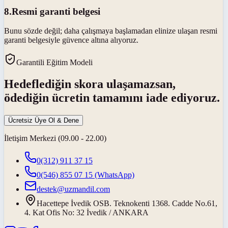
8
.
Resmi garanti belgesi
Bunu sözde değil; daha çalışmaya başlamadan elinize ulaşan resmi
garanti belgesiyle güvence altına alıyoruz.
Garantili Eğitim Modeli
Hedeflediğin skora ulaşamazsan,
ödediğin ücretin tamamını iade ediyoruz.
Ücretsiz Üye Ol & Dene
İletişim Merkezi (09.00 - 22.00)
0(312) 911 37 15
0(546) 855 07 15
(WhatsApp)
destek@uzmandil.com
Hacettepe İvedik OSB. Teknokenti 1368. Cadde No.61,
4. Kat Ofis No: 32 İvedik / ANKARA