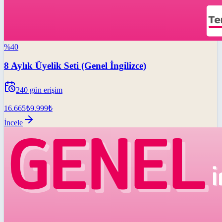
%
40
8 Aylık Üyelik Seti (Genel İngilizce)
240
gün erişim
16.665
₺
9.999
₺
İncele