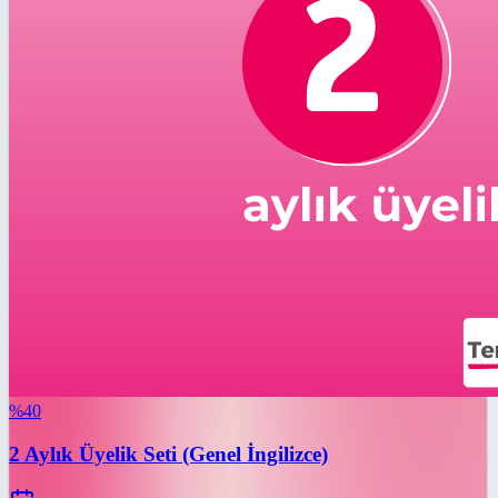
%
40
2 Aylık Üyelik Seti (Genel İngilizce)