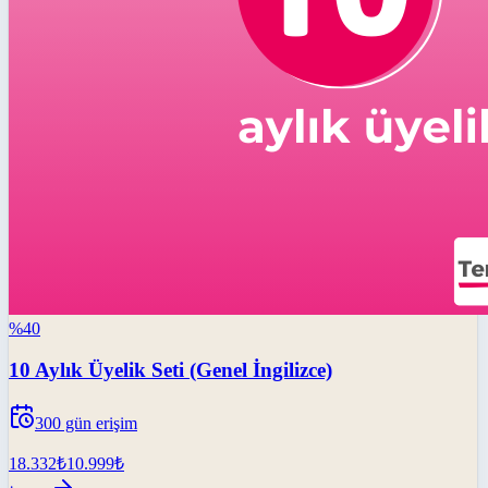
%
40
10 Aylık Üyelik Seti (Genel İngilizce)
300
gün erişim
18.332
₺
10.999
₺