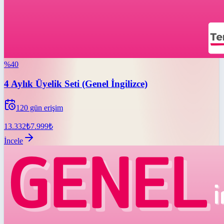
%
40
4 Aylık Üyelik Seti (Genel İngilizce)
120
gün erişim
13.332
₺
7.999
₺
İncele