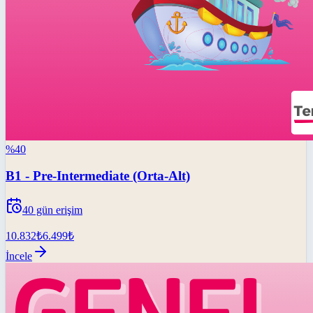
%
40
B1 - Pre-Intermediate (Orta-Alt)
40
gün erişim
10.832
₺
6.499
₺
İncele