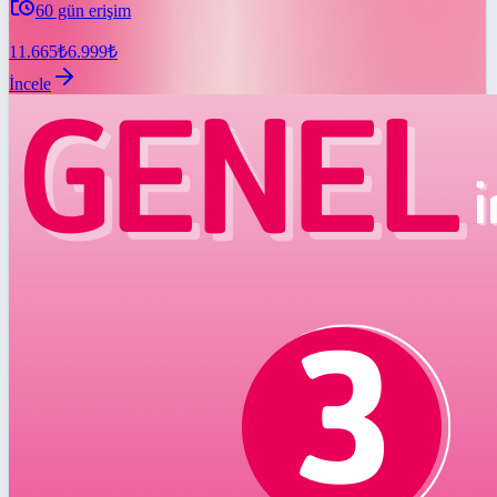
60
gün erişim
11.665
₺
6.999
₺
İncele