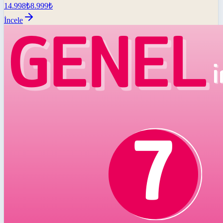
14.998
₺
8.999
₺
İncele