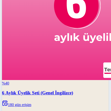
%
40
6 Aylık Üyelik Seti (Genel İngilizce)
180
gün erişim