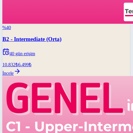
%
40
B2 - Intermediate (Orta)
40
gün erişim
10.832
₺
6.499
₺
İncele