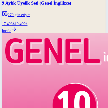
9 Aylık Üyelik Seti (Genel İngilizce)
270
gün erişim
17.498
₺
10.499
₺
İncele