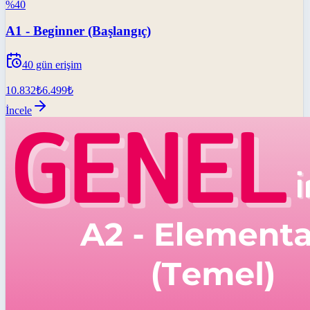
%
40
A1 - Beginner (Başlangıç)
40
gün erişim
10.832
₺
6.499
₺
İncele