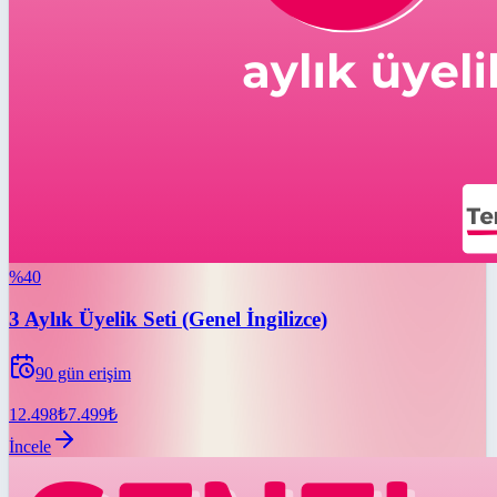
%
40
3 Aylık Üyelik Seti (Genel İngilizce)
90
gün erişim
12.498
₺
7.499
₺
İncele