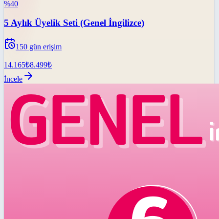
%
40
5 Aylık Üyelik Seti (Genel İngilizce)
150
gün erişim
14.165
₺
8.499
₺
İncele