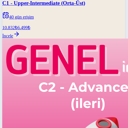
C1 - Upper-Intermediate (Orta-Üst)
40
gün erişim
10.832
₺
6.499
₺
İncele