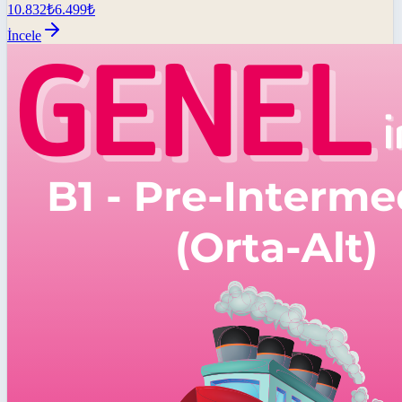
10.832
₺
6.499
₺
İncele