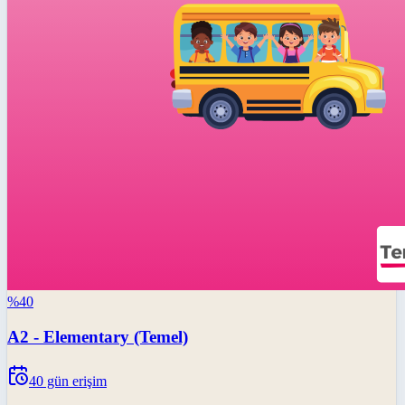
%
40
A2 - Elementary (Temel)
40
gün erişim