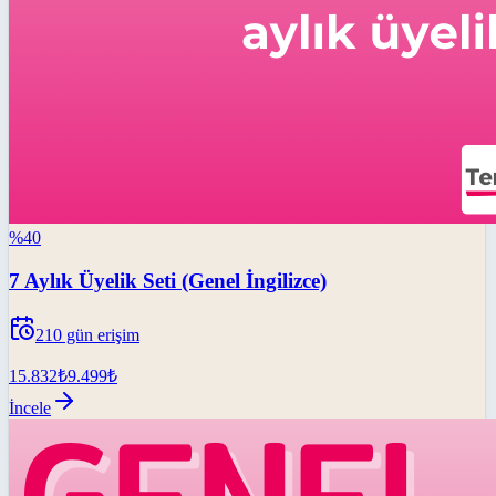
%
40
7 Aylık Üyelik Seti (Genel İngilizce)
210
gün erişim
15.832
₺
9.499
₺
İncele