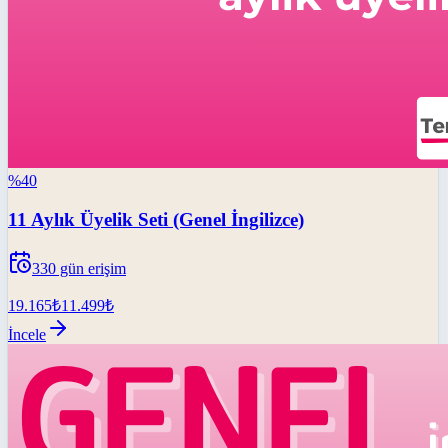
%
40
11 Aylık Üyelik Seti (Genel İngilizce)
330
gün erişim
19.165
₺
11.499
₺
İncele