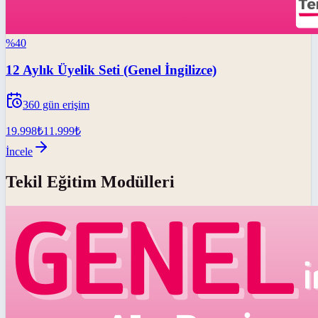
%
40
12 Aylık Üyelik Seti (Genel İngilizce)
360
gün erişim
19.998
₺
11.999
₺
İncele
Tekil Eğitim Modülleri