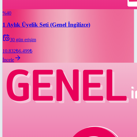
%
40
1 Aylık Üyelik Seti (Genel İngilizce)
30
gün erişim
10.832
₺
6.499
₺
İncele