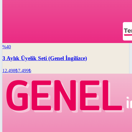
%
40
3 Aylık Üyelik Seti (Genel İngilizce)
12.498
₺
7.499
₺