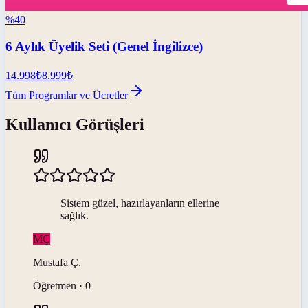
%
40
6 Aylık Üyelik Seti (Genel İngilizce)
14.998
₺
8.999
₺
Tüm Programlar ve Ücretler
Kullanıcı Görüşleri
Sistem güzel, hazırlayanların ellerine
sağlık.
MÇ
Mustafa
Ç
.
Öğretmen · 0