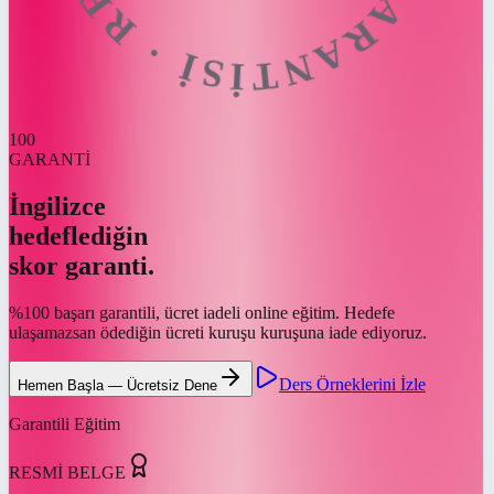
100
GARANTİ
İngilizce
hedeflediğin
skor garanti.
%100 başarı garantili, ücret iadeli online eğitim. Hedefe
ulaşamazsan ödediğin ücreti kuruşu kuruşuna iade ediyoruz.
Ders Örneklerini İzle
Hemen Başla — Ücretsiz Dene
Garantili Eğitim
RESMİ BELGE