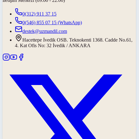
İletişim Merkezi (09.00 - 22.00)
0(312) 911 37 15
0(546) 855 07 15
(WhatsApp)
destek@uzmandil.com
Hacettepe İvedik OSB. Teknokenti 1368. Cadde No.61,
4. Kat Ofis No: 32 İvedik / ANKARA