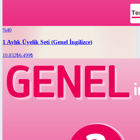
%
40
1 Aylık Üyelik Seti (Genel İngilizce)
10.832
₺
6.499
₺