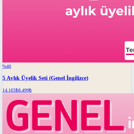
%
40
5 Aylık Üyelik Seti (Genel İngilizce)
14.165
₺
8.499
₺