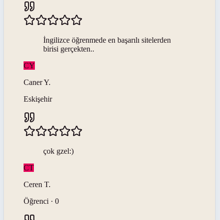
İngilizce öğrenmede en başarılı sitelerden
birisi gerçekten..
CY
Caner
Y
.
Eskişehir
çok gzel:)
CT
Ceren
T
.
Öğrenci · 0