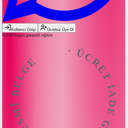
ÜCRET İADE GARANTİSİ · RESMİ BE
Kullanıcı Girişi
Ücretsiz Üye Ol
%100 başarı garantili eğitim