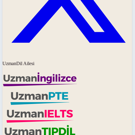
UzmanDil Ailesi