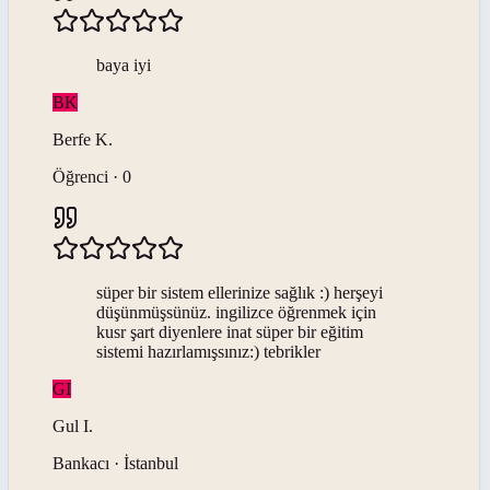
baya iyi
BK
Berfe
K
.
Öğrenci · 0
süper bir sistem ellerinize sağlık :) herşeyi
düşünmüşsünüz. ingilizce öğrenmek için
kusr şart diyenlere inat süper bir eğitim
sistemi hazırlamışsınız:) tebrikler
GI
Gul
I
.
Bankacı · İstanbul