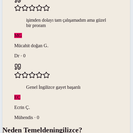
işimden dolayı tam çalışamadım ama güzel
bir proram
MG
Mücahit doğan
G
.
Dr · 0
Genel İngilizce gayet başarılı
EÇ
Ecrin
Ç
.
Mühendis · 0
Neden
Temeldeningilizce
?