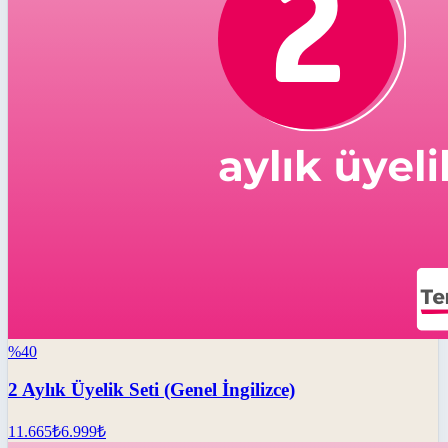
%
40
2 Aylık Üyelik Seti (Genel İngilizce)
11.665
₺
6.999
₺