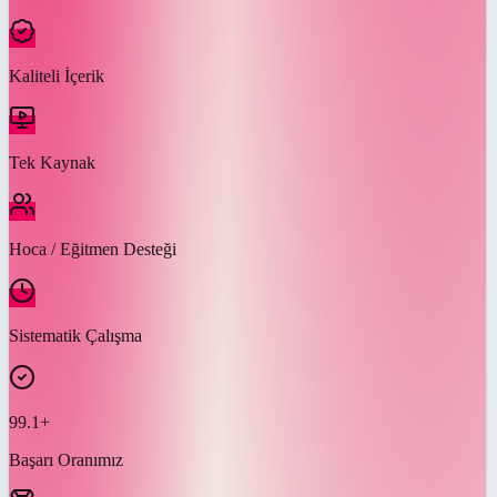
Kaliteli İçerik
Tek Kaynak
Hoca / Eğitmen Desteği
Sistematik Çalışma
99.1+
Başarı Oranımız