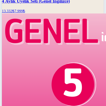
4 Aylık Üyelik Seti (Genel İngilizce)
13.332
₺
7.999
₺