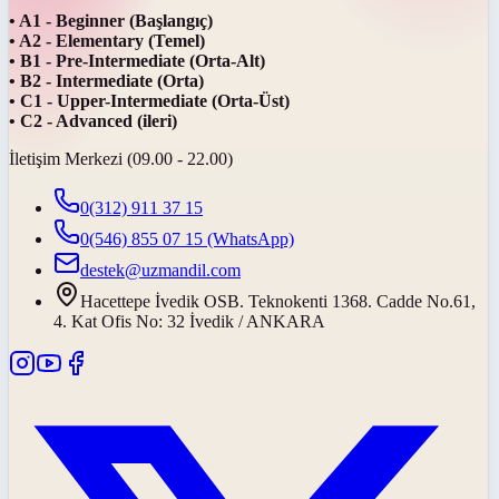
• A1 - Beginner (Başlangıç)
• A2 - Elementary (Temel)
• B1 - Pre-Intermediate (Orta-Alt)
• B2 - Intermediate (Orta)
• C1 - Upper-Intermediate (Orta-Üst)
• C2 - Advanced (ileri)
İletişim Merkezi (09.00 - 22.00)
0(312) 911 37 15
0(546) 855 07 15
(WhatsApp)
destek@uzmandil.com
Hacettepe İvedik OSB. Teknokenti 1368. Cadde No.61,
4. Kat Ofis No: 32 İvedik / ANKARA