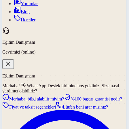
Yorumlar
Blog
Ücretler
Eğitim Danışmanı
Çevrimiçi (online)
Eğitim Danışmanı
Merhaba! 👋
WhatsApp Destek
birimine hoş geldiniz. Size nasıl
yardımcı olabiliriz?
Merhaba, bilgi alabilir miyim?
%100 başarı garantisi nedir?
Fiyat ve taksit seçenekleri
Lütfen beni arar mısınız?