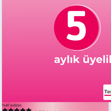
%
40
indirim