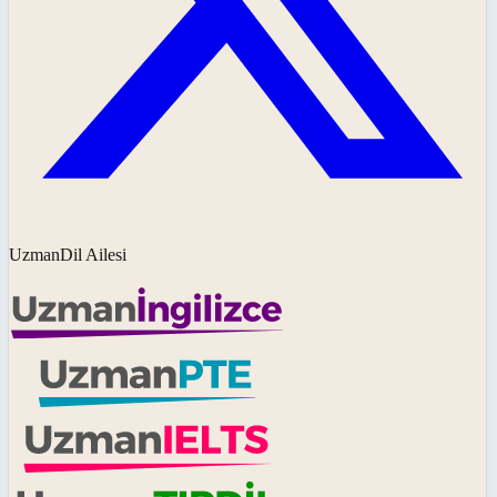
UzmanDil Ailesi