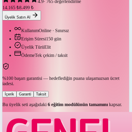
4.9
·
765
değerlendirme
14.165
₺
8.499
₺
Üyelik Satın Al
Kullanım
Online · Sınırsız
Erişim Süresi
150
gün
Üyelik Türü
Elit
Ödeme
Tek çekim / taksit
%100 başarı garantisi — hedeflediğin puana ulaşamazsan ücret
iadesi.
İçerik
Garanti
Taksit
Bu üyelik seti aşağıdaki
6
eğitim modülünün tamamını
kapsar.