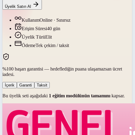
Üyelik Satın Al
Kullanım
Online · Sınırsız
Erişim Süresi
40
gün
Üyelik Türü
Elit
Ödeme
Tek çekim / taksit
%100 başarı garantisi — hedeflediğin puana ulaşamazsan ücret
iadesi.
İçerik
Garanti
Taksit
Bu üyelik seti aşağıdaki
1
eğitim modülünün tamamını
kapsar.