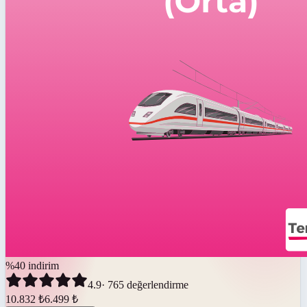
%
40
indirim
4.9
·
765
değerlendirme
10.832
₺
6.499
₺