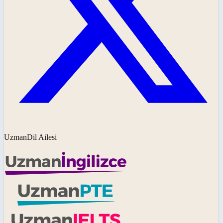
UzmanDil Ailesi