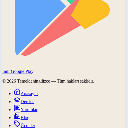
İndir
Google Play
©
2026
Temeldeningilizce
— Tüm hakları saklıdır.
Anasayfa
Dersler
Yorumlar
Blog
Ücretler